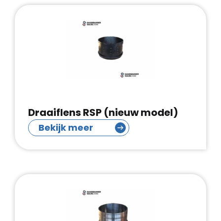
Draaiflens RSP (nieuw model)
Bekijk meer