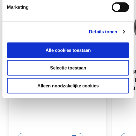
Marketing
Details tonen
Alle cookies toestaan
Selectie toestaan
Filterpatroon met deksel
Zuig
RSP 640/1040/1185/1460
6.85
Alleen noodzakelijke cookies
mm
resi