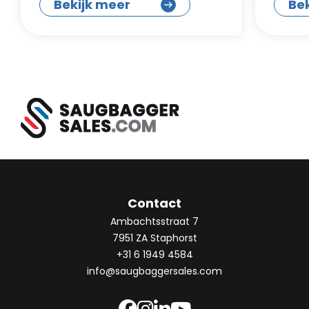
Bekijk meer
Be
Contact
Ambachtsstraat 7
7951 ZA Staphorst
+31 6 1949 4584
info@saugbaggersales.com