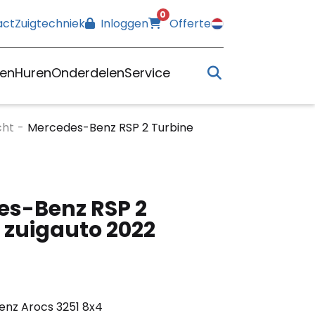
0
act
Zuigtechniek
Inloggen
Offerte
en
Huren
Onderdelen
Service
cht
-
Mercedes-Benz RSP 2 Turbine
es-Benz RSP 2
 zuigauto 2022
nz Arocs 3251 8x4