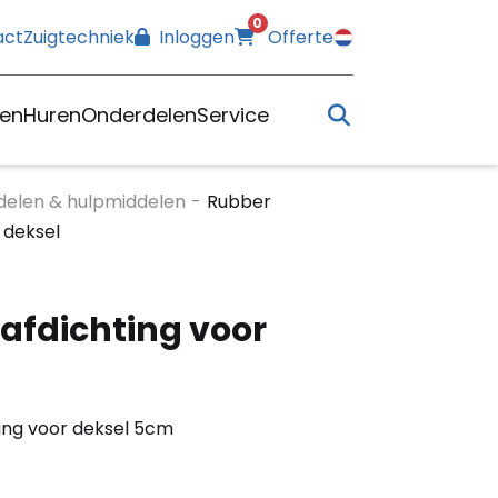
0
act
Zuigtechniek
Inloggen
Offerte
en
Huren
Onderdelen
Service
elen & hulpmiddelen
-
Rubber
 deksel
afdichting voor
ing voor deksel 5cm