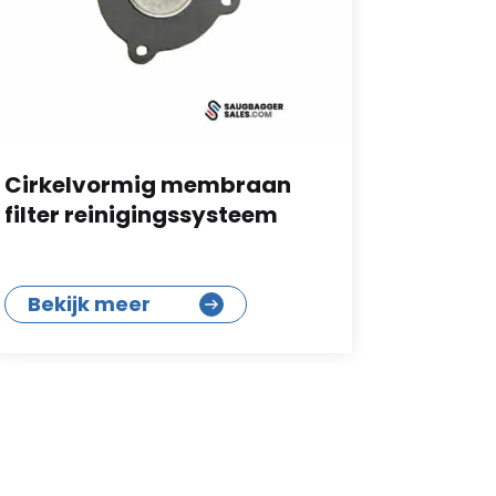
Cirkelvormig membraan
Comple
filter reinigingssysteem
memb
Bekijk meer
Bekij