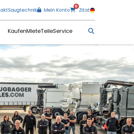
0
akt
Saugtechnik
Mein Konto
Zitat
Search
Kaufen
Miete
Teile
Service