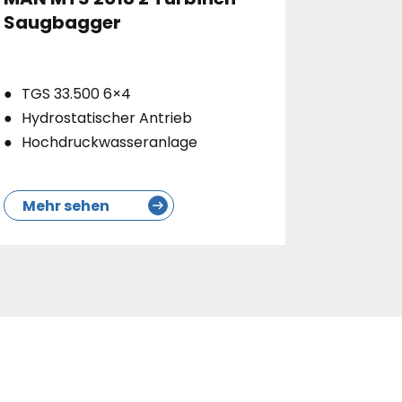
Saugbagger
11000 
TGS 33.500 6×4
SCANI
Hydrostatischer Antrieb
Boden
Hochdruckwasseranlage
Hydros
Mehr sehen
Mehr 