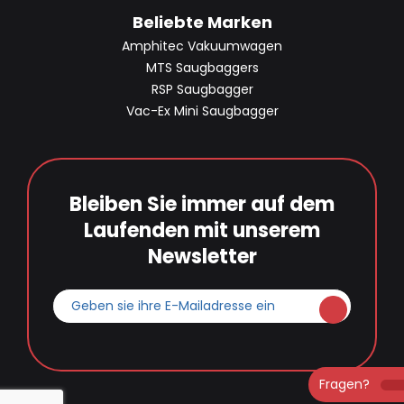
Beliebte Marken
Amphitec Vakuumwagen
MTS Saugbaggers
RSP Saugbagger
Vac-Ex Mini Saugbagger
Bleiben Sie immer auf dem
Laufenden mit unserem
Newsletter
Geben
sie
ihre
E-
Fragen?
Mailadresse