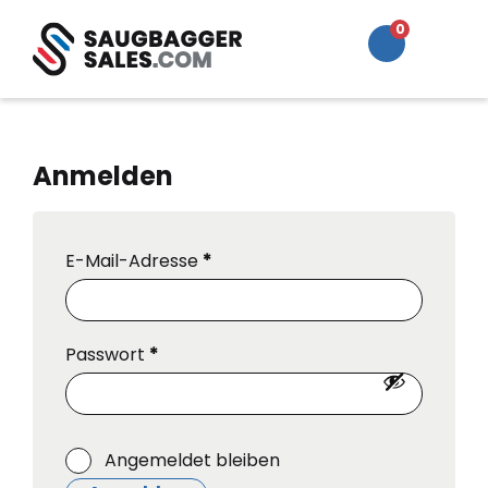
0
Mo
Search
Cart
me
Anmelden
E-Mail-Adresse
*
Passwort
*
Angemeldet bleiben