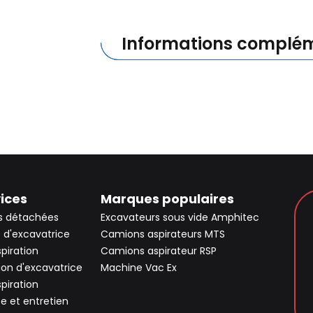
Informations complém
ices
Marques populaires
s détachées
Excavateurs sous vide Amphitec
 d'excavatrice
Camions aspirateurs MTS
spiration
Camions aspirateur RSP
ion d'excavatrice
Machine Vac Ex
spiration
ce et entretien