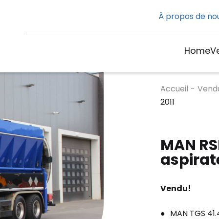
À propos de no
Home
V
Accueil
-
Vend
2011
MAN RSP
aspirat
Vendu!
MAN TGS 41.