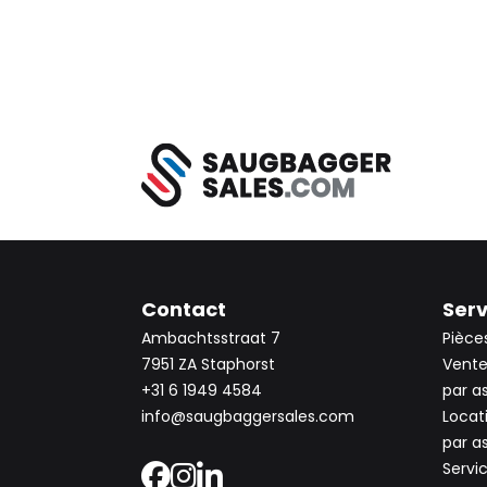
Contact
Serv
Ambachtsstraat 7
Pièce
7951 ZA Staphorst
Vente
+31 6 1949 4584
par a
info@saugbaggersales.com
Locat
par a
Servi