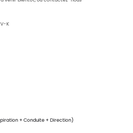
DV-K
iration + Conduite + Direction)