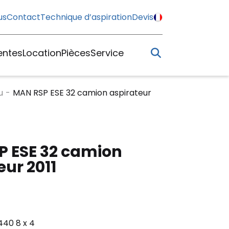
us
Contact
Technique d’aspiration
Devis
entes
Location
Pièces
Service
u
-
MAN RSP ESE 32 camion aspirateur
 ESE 32 camion
eur 2011
440 8 x 4