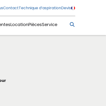
us
Contact
Technique d’aspiration
Devis
Search
entes
Location
Pièces
Service
our