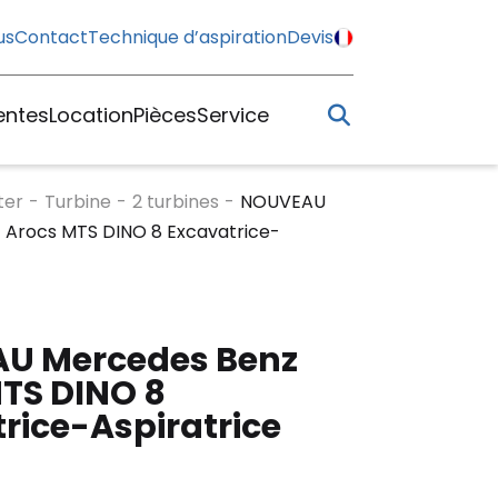
us
Contact
Technique d’aspiration
Devis
entes
Location
Pièces
Service
ter
-
Turbine
-
2 turbines
-
NOUVEAU
 Arocs MTS DINO 8 Excavatrice-
U Mercedes Benz
TS DINO 8
rice-Aspiratrice