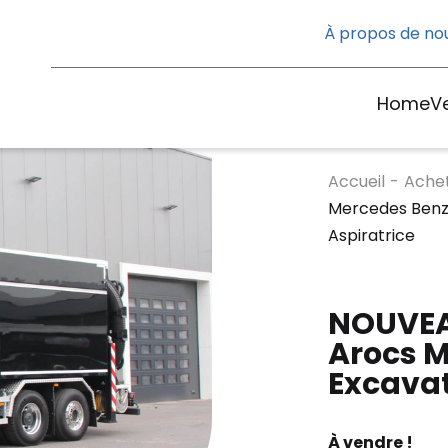
À propos de no
Home
V
Accueil
-
Ache
Mercedes Benz
Aspiratrice
NOUVEA
Arocs M
Excavat
À vendre !