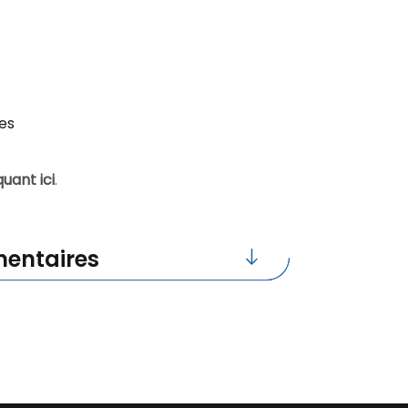
es
uant ici
.
entaires