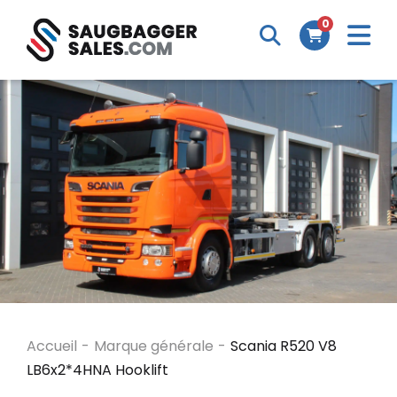
0
Accueil
-
Marque générale
-
Scania R520 V8
LB6x2*4HNA Hooklift