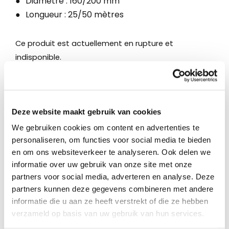
Diamètre : 160/200 mm
Longueur : 25/50 mètres
Ce produit est actuellement en rupture et
indisponible.
Deze website maakt gebruik van cookies
Description
We gebruiken cookies om content en advertenties te
personaliseren, om functies voor social media te bieden
en om ons websiteverkeer te analyseren. Ook delen we
Tuyau d’aspiration avec gaine
informatie over uw gebruik van onze site met onze
160/200 mm
partners voor social media, adverteren en analyse. Deze
Diamètre : 200 mm (longueur : 25
partners kunnen deze gegevens combineren met andere
mètres)
informatie die u aan ze heeft verstrekt of die ze hebben
Diamètre : 160 mm (longueur : 50
verzameld op basis van uw gebruik van hun services.
mètres)