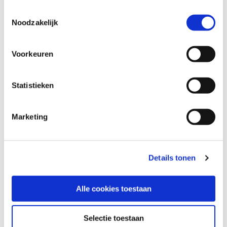
Toestemmingsselectie
Noodzakelijk
Informations
complémentaires
Voorkeuren
Statistieken
Marketing
Details tonen
Plus d'informations?
Nous sommes heureux de
Alle cookies toestaan
vous aider
Selectie toestaan