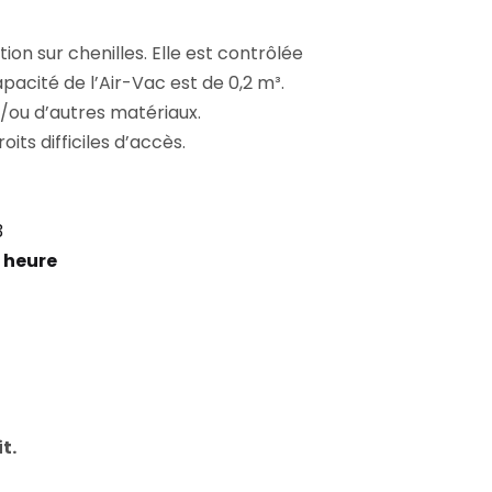
ion sur chenilles. Elle est contrôlée
acité de l’Air-Vac est de 0,2 m³.
t/ou d’autres matériaux.
its difficiles d’accès.
3
 heure
t.