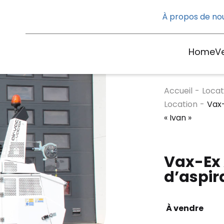
À propos de no
Home
V
Accueil
-
Locat
Location
-
Vax-
« Ivan »
Vax-Ex
d’aspir
À vendre