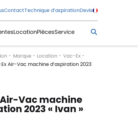
us
Contact
Technique d’aspiration
Devis
entes
Location
Pièces
Service
ion
-
Marque - Location
-
Vac-Ex -
Ex Air-Vac machine d’aspiration 2023
 Air-Vac machine
ation 2023 « Ivan »