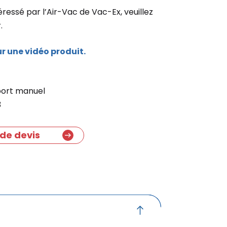
téressé par l’Air-Vac de Vac-Ex, veuillez
.
ur une vidéo produit.
port manuel
3
de devis