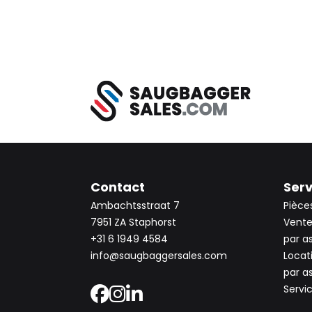
Contact
Serv
Ambachtsstraat 7
Pièce
7951 ZA Staphorst
Vente
+31 6 1949 4584
par a
info@saugbaggersales.com
Locat
par a
Servi