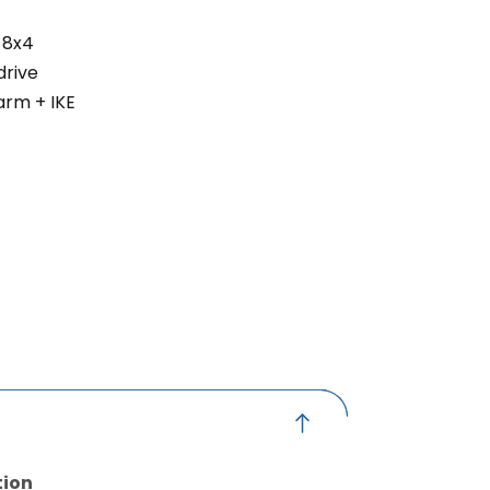
 8x4
drive
rm + IKE
tion