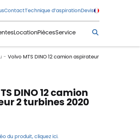
us
Contact
Technique d’aspiration
Devis
entes
Location
Pièces
Service
u
-
Volvo MTS DINO 12 camion aspirateur
0
TS DINO 12 camion
eur 2 turbines 2020
o du produit, cliquez ici.