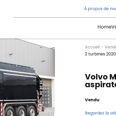
À propos de no
Home
V
Accueil
-
Vend
2 turbines 202
Volvo M
aspirat
Vendu
Regardez la vidé