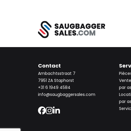
Contact
Serv
Ambachtsstraat 7
Pièce
7951 ZA Staphorst
Vente
+31 6 1949 4584
par a
info@saugbaggersales.com
Locat
par a
Servi