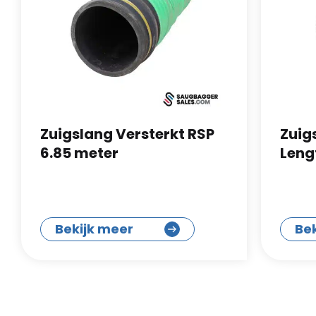
Zuigslang Versterkt RSP
Zuig
6.85 meter
Leng
Bekijk meer
Be