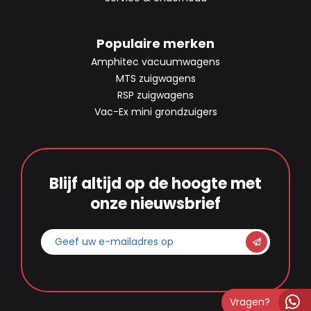
Populaire merken
Amphitec vacuumwagens
MTS zuigwagens
RSP zuigwagens
Vac-Ex mini grondzuigers
Blijf altijd op de hoogte met
onze nieuwsbrief
Geef
uw
e-
mailadres
Vragen?