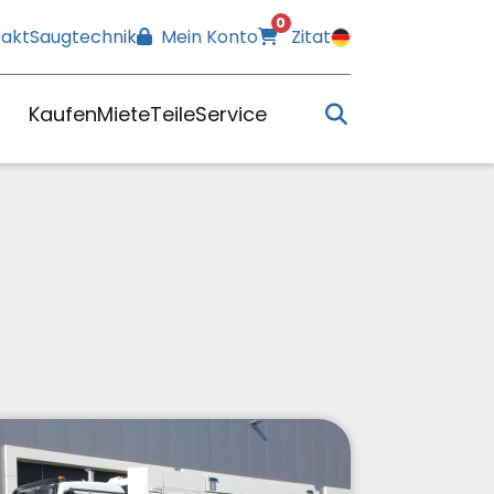
0
akt
Saugtechnik
Mein Konto
Zitat
Kaufen
Miete
Teile
Service