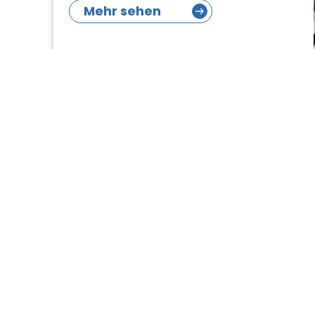
Mehr sehen
2023 Mercedes-Benz RSP 2
Turbine Saugbagger
Arocs 3251 8x4
Hydrostatischer Antrieb
Hochdruckwassersystem
Mehr sehen