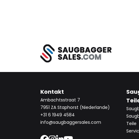
Kontakt
Sau
Teil
Ambachtsstraat 7
7951 ZA Staphorst (Niederlande)
Saug
+31 6 1949 4584
Saugb
info@saugbaggersales.com
Teile
Servi