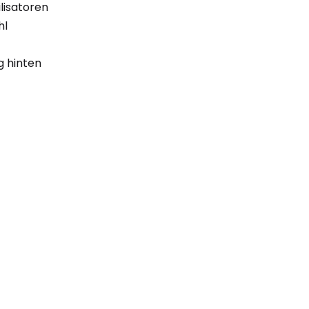
lisatoren
hl
g hinten