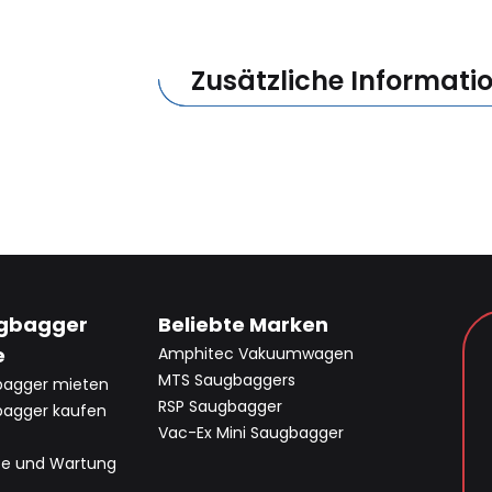
Zusätzliche Informati
gbagger
Beliebte Marken
e
Amphitec Vakuumwagen
MTS Saugbaggers
bagger mieten
RSP Saugbagger
agger kaufen
Vac-Ex Mini Saugbagger
ce und Wartung