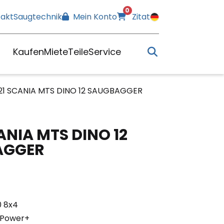
0
akt
Saugtechnik
Mein Konto
Zitat
Kaufen
Miete
Teile
Service
21 SCANIA MTS DINO 12 SAUGBAGGER
ANIA MTS DINO 12
AGGER
0 8x4
 Power+