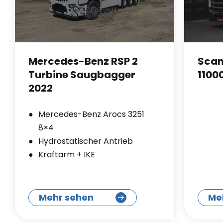
Mercedes-Benz RSP 2
Scan
Turbine Saugbagger
1100
2022
Mercedes-Benz Arocs 3251
8×4
Hydrostatischer Antrieb
Kraftarm + IKE
Mehr sehen
Me