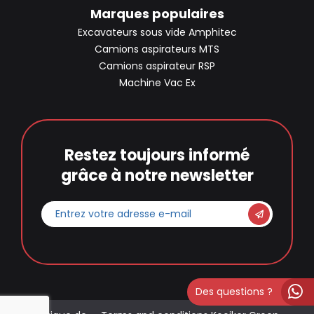
Marques populaires
Excavateurs sous vide Amphitec
Camions aspirateurs MTS
Camions aspirateur RSP
Machine Vac Ex
Restez toujours informé
grâce à notre newsletter
Entrez
votre
adresse
e-
mail
*
Des questions ?