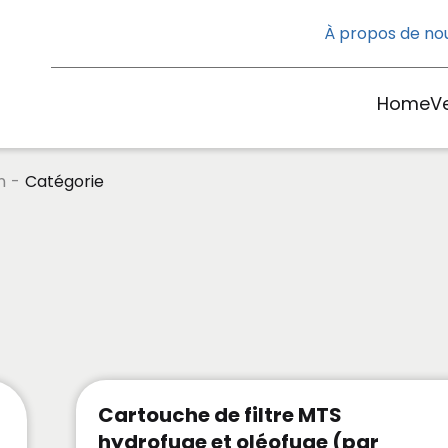
À propos de no
Home
V
n
-
Catégorie
Cartouche de filtre MTS
hydrofuge et oléofuge (par