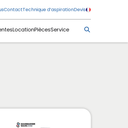
us
Contact
Technique d’aspiration
Devis
entes
Location
Pièces
Service