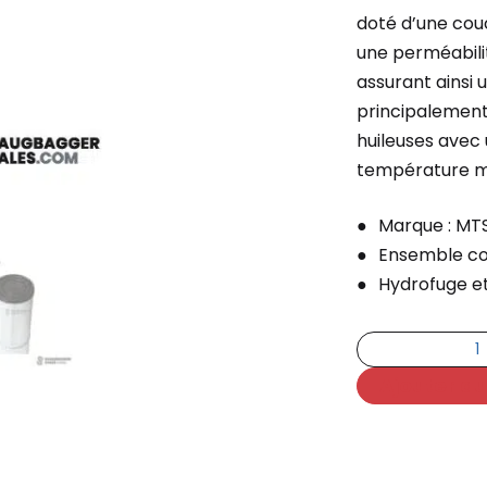
doté d’une couc
une perméabilit
assurant ainsi u
principalement 
huileuses avec 
température m
Marque : MT
Ensemble co
Hydrofuge e
Ajouter au