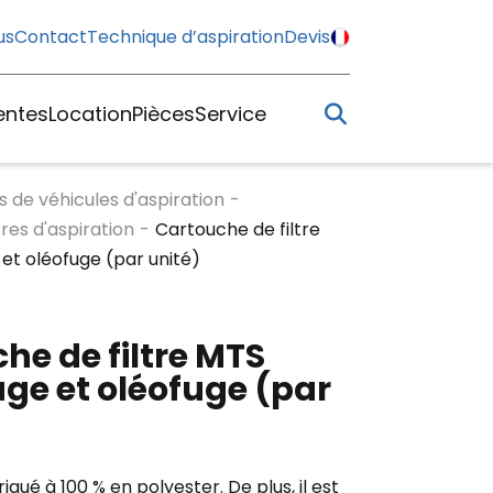
us
Contact
Technique d’aspiration
Devis
entes
Location
Pièces
Service
s de véhicules d'aspiration
-
tres d'aspiration
-
Cartouche de filtre
et oléofuge (par unité)
he de filtre MTS
ge et oléofuge (par
briqué à 100 % en polyester. De plus, il est