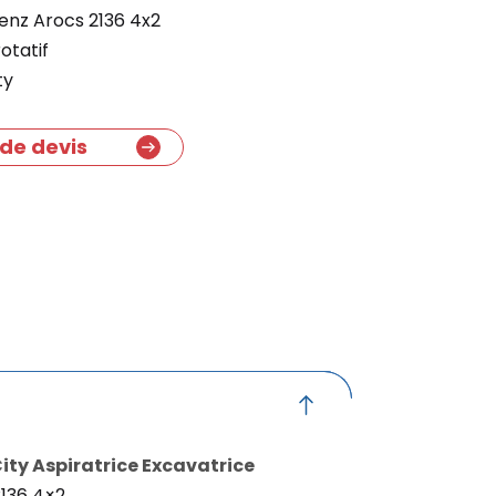
nz Arocs 2136 4x2
otatif
ty
de devis
ty Aspiratrice Excavatrice
136 4×2