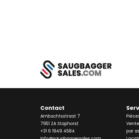
Contact
Serv
Ambachtsstraat 7
Pièce
7951 ZA Staphorst
Vente
+31 6 1949 4584
par a
info@saugbaggersales.com
Locat