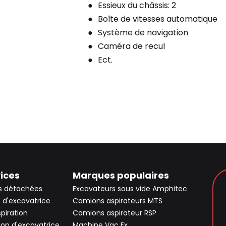
Essieux du châssis: 2
Boîte de vitesses automatique
Système de navigation
Caméra de recul
Ect.
ices
Marques populaires
s détachées
Excavateurs sous vide Amphitec
 d'excavatrice
Camions aspirateurs MTS
spiration
Camions aspirateur RSP
ion d'excavatrice
Machine Vac Ex