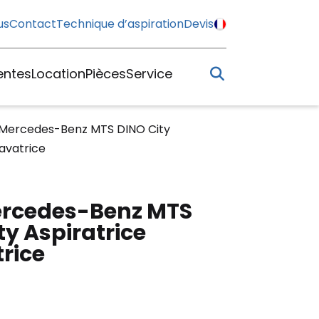
us
Contact
Technique d’aspiration
Devis
entes
Location
Pièces
Service
 Mercedes-Benz MTS DINO City
cavatrice
ercedes-Benz MTS
ty Aspiratrice
rice