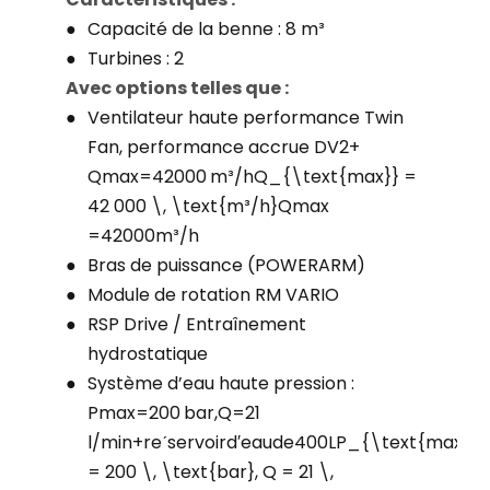
Capacité de la benne : 8 m³
Turbines : 2
Avec options telles que :
Ventilateur haute performance Twin
Fan, performance accrue DV2+
Qmax=42000 m³/hQ_{\text{max}} =
42 000 \, \text{m³/h}
Q
max
=
42000
m³/h
Bras de puissance (POWERARM)
Module de rotation RM VARIO
RSP Drive / Entraînement
hydrostatique
Système d’eau haute pression :
Pmax=200 bar,Q=21
l/min+reˊservoird′eaude400LP_{\text{max}}
= 200 \, \text{bar}, Q = 21 \,