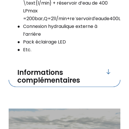
\text{l/min} + réservoir d’eau de 400
L
P
max
=
200
bar
,
Q
=
21
l/min
+
r
e
ˊ
ser
v
o
i
r
d
′
e
a
u
d
e
400
L
Connexion hydraulique externe à
l’arrière
Pack éclairage LED
Etc.
Informations
complémentaires