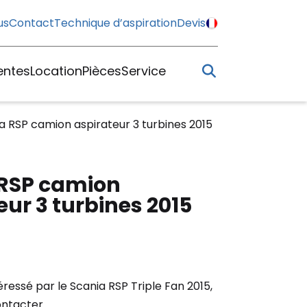
us
Contact
Technique d’aspiration
Devis
entes
Location
Pièces
Service
a RSP camion aspirateur 3 turbines 2015
 RSP camion
eur 3 turbines 2015
téressé par le Scania RSP Triple Fan 2015,
ontacter.