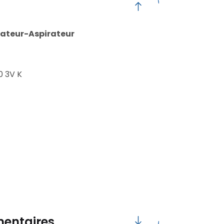
vateur-Aspirateur
0 3V K
entaires