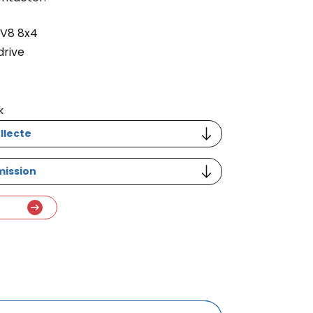
 V8 8x4
drive
k
llecte
mission