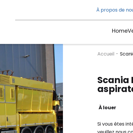
À propos de no
Home
V
Accueil
-
Scani
Scania
aspirat
À louer
Si vous êtes in
veuillez nous c