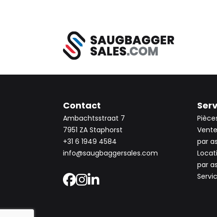
Contact
Serv
Ambachtsstraat 7
Pièce
7951 ZA Staphorst
Vente
+31 6 1949 4584
par a
info@saugbaggersales.com
Locat
par a
Servi