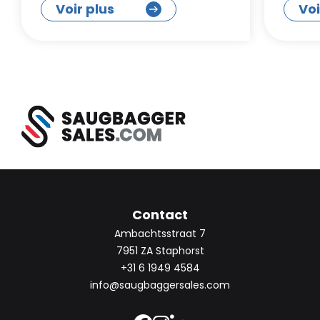
Voir plus
Voi
Contact
Ambachtsstraat 7
7951 ZA Staphorst
+31 6 1949 4584
info@saugbaggersales.com