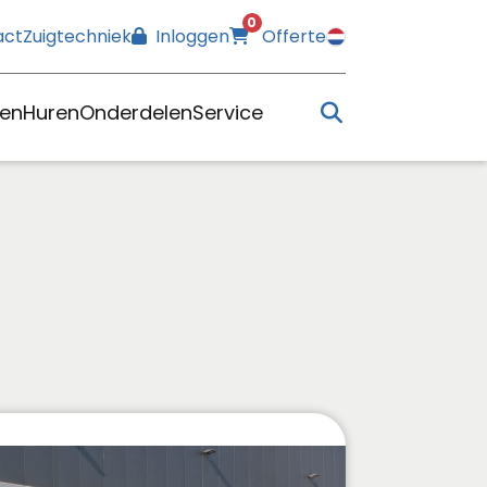
0
act
Zuigtechniek
Inloggen
Offerte
en
Huren
Onderdelen
Service