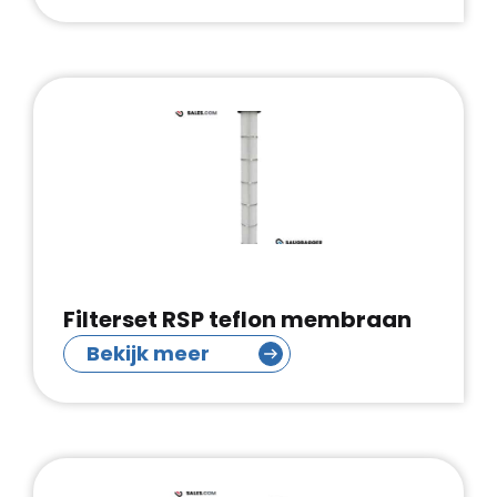
Filterset RSP teflon membraan
Bekijk meer