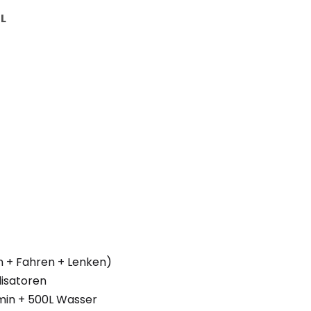
BL
n + Fahren + Lenken)
lisatoren
in + 500L Wasser