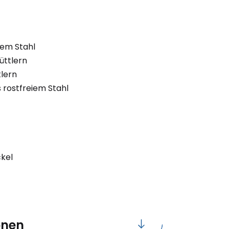
iem Stahl
üttlern
lern
 rostfreiem Stahl
ckel
onen