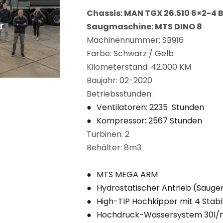
Chassis: MAN TGX 26.510 6×2-4 
r
Saugmaschine: MTS DINO 8
Machinennummer: SB916
Farbe: Schwarz / Gelb
Kilometerstand: 42.000 KM
Baujahr: 02-2020
Betriebsstunden:
Ventilatoren: 2235 Stunden
Kompressor: 2567 Stunden
Turbinen: 2
Behälter: 8m3
MTS MEGA ARM
Hydrostatischer Antrieb (Sauge
High-TIP Hochkipper mit 4 Stabi
Hochdruck-Wassersystem 30l/m