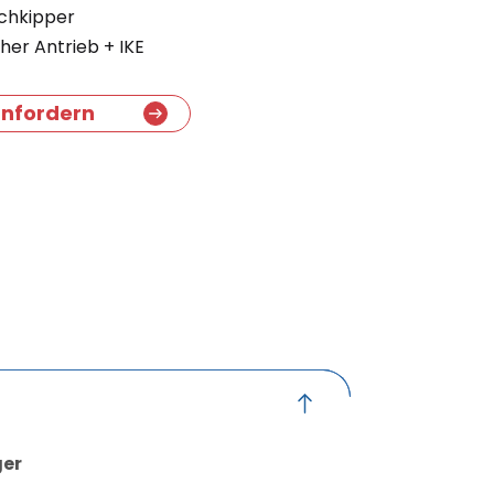
chkipper
her Antrieb + IKE
nfordern
ger