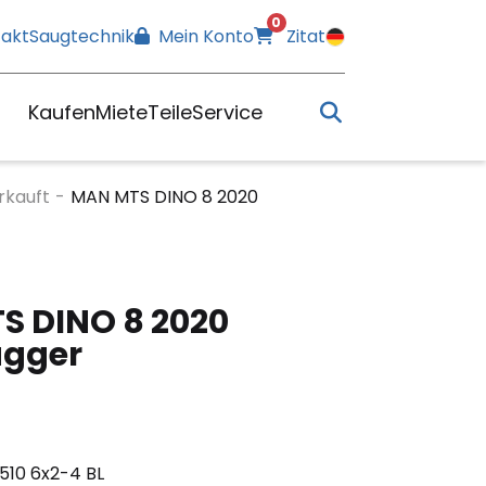
0
akt
Saugtechnik
Mein Konto
Zitat
Kaufen
Miete
Teile
Service
rkauft
-
MAN MTS DINO 8 2020
S DINO 8 2020
gger
510 6x2-4 BL