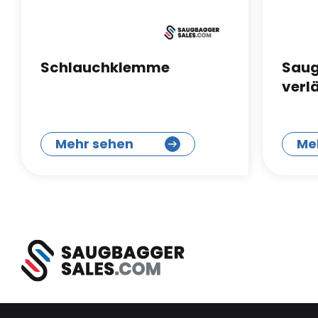
Schlauchklemme
Saug
verl
Mehr sehen
Me