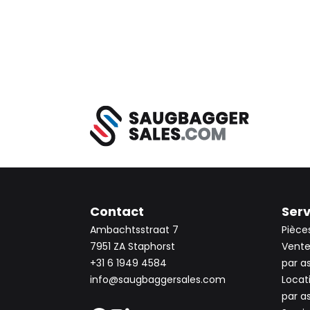
Contact
Serv
Ambachtsstraat 7
Pièce
7951 ZA Staphorst
Vente
+31 6 1949 4584
par a
info@saugbaggersales.com
Locat
par a