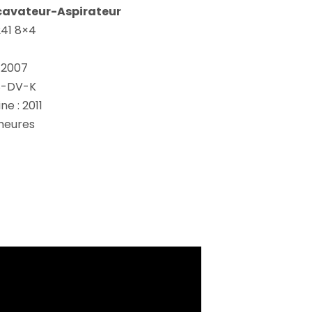
cavateur-Aspirateur
241 8×4
 2007
/8-DV-K
e : 2011
heures