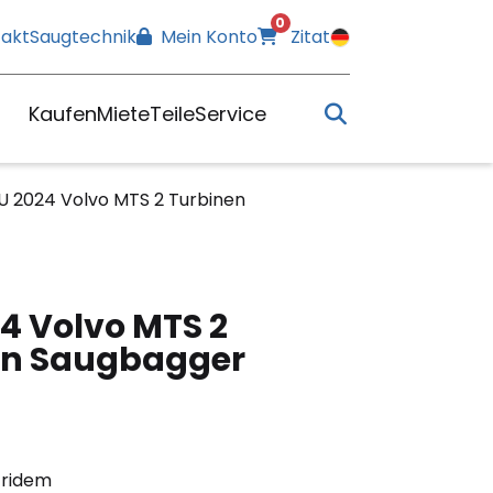
0
akt
Saugtechnik
Mein Konto
Zitat
Kaufen
Miete
Teile
Service
U 2024 Volvo MTS 2 Turbinen
4 Volvo MTS 2
en Saugbagger
Tridem