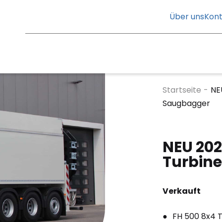
Über uns
Kont
Startseite
-
NE
Saugbagger
NEU 202
Turbin
Verkauft
FH 500 8x4 