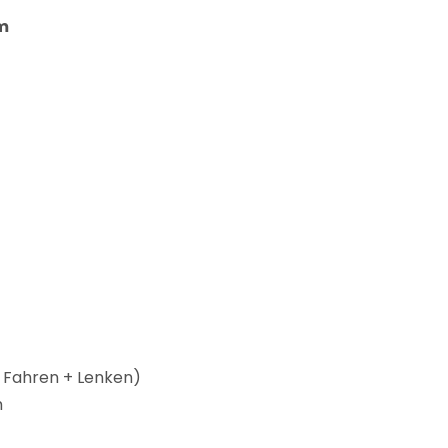
m
 Fahren + Lenken)
m