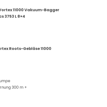
Vortex 11000 Vakuum-Bagger
s 3753 L 8×4
tex Roots-Gebläse 11000
pumpe
ernung 300 m +