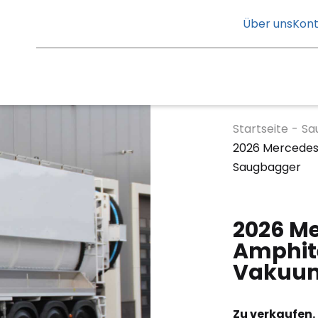
Über uns
Kont
Startseite
-
Sa
2026 Mercedes
Saugbagger
2026 M
Amphite
Vakuum
Zu verkaufen.