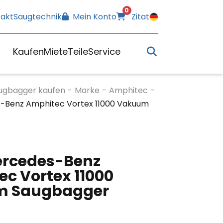
0
akt
Saugtechnik
Mein Konto
Zitat
Kaufen
Miete
Teile
Service
ugbagger kaufen
-
Marke
-
Amphitec
-
-Benz Amphitec Vortex 11000 Vakuum
ercedes-Benz
c Vortex 11000
 Saugbagger