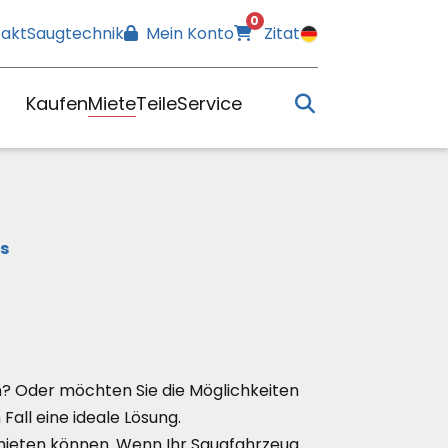
0
akt
Saugtechnik
Mein Konto
Zitat
Search
Kaufen
Miete
Teile
Service
s
? Oder möchten Sie die Möglichkeiten
all eine ideale Lösung.
mieten können. Wenn Ihr Saugfahrzeug